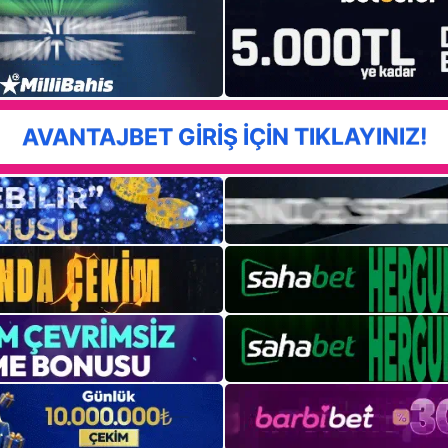
AVANTAJBET GİRİŞ İÇİN TIKLAYINIZ!