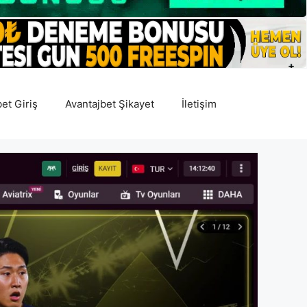
et Giriş
Avantajbet Şikayet
İletişim