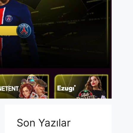
Son Yazılar