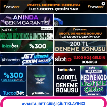
×
AVANTAJBET GİRİŞ İÇİN TIKLAYINIZ!