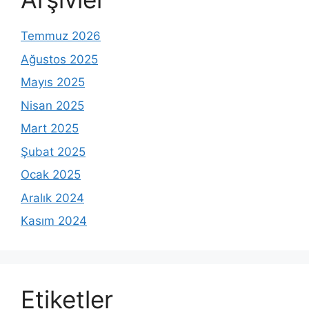
Temmuz 2026
Ağustos 2025
Mayıs 2025
Nisan 2025
Mart 2025
Şubat 2025
Ocak 2025
Aralık 2024
Kasım 2024
Etiketler