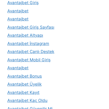
Avantajbet Giriş
Avantajbet
Avantajbet
Avantajbet Giriş Sayfası
Avantajbet Altyapı
Avantajbet İnstagram
Avantajbet Canlı Destek
Avantajbet Mobil Giriş
Avantajbet
Avantajbet Bonus
Avantajbet Üyelik
Avantajbet Kayıt
Avantajbet Kaç Oldu
Avantajbet Güvenilir Mi