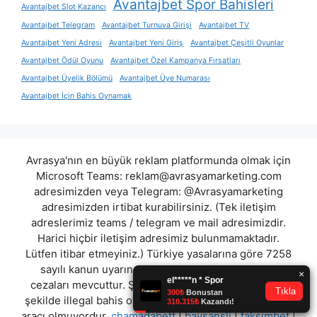
Avantajbet Spor Bahisleri
Avantajbet Slot Kazancı
Avantajbet Telegram
Avantajbet Turnuva Girişi
Avantajbet TV
Avantajbet Yeni Adresi
Avantajbet Yeni Giriş
Avantajbet Çeşitli Oyunlar
Avantajbet Ödül Oyunu
Avantajbet Özel Kampanya Fırsatları
Avantajbet Üyelik Bölümü
Avantajbet Üye Numarası
Avantajbet İçin Bahis Oynamak
Avrasya'nın en büyük reklam platformunda olmak için
Microsoft Teams:
reklam@avrasyamarketing.com
adresimizden veya Telegram: @Avrasyamarketing
adresimizden irtibat kurabilirsiniz. (Tek iletişim
adreslerimiz teams / telegram ve mail adresimizdir.
Harici hiçbir iletişim adresimiz bulunmamaktadır.
Lütfen itibar etmeyiniz.) Türkiye yasalarına göre 7258
sayılı kanun uyarınca yasa dışı bahis oynamanın
cezaları mevcuttur. Şu an bulunduğunuz site hiç bir
şekilde illegal bahis oyunları oynatmıyor ve oynamaya
aracı olmuyordur.
chamadabett
|
baysansli
|
taksimbet
|