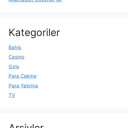
Kategoriler
Bahis
Casino
Giriş
Para Çekme
Para Yatırma
TV
Arşivler