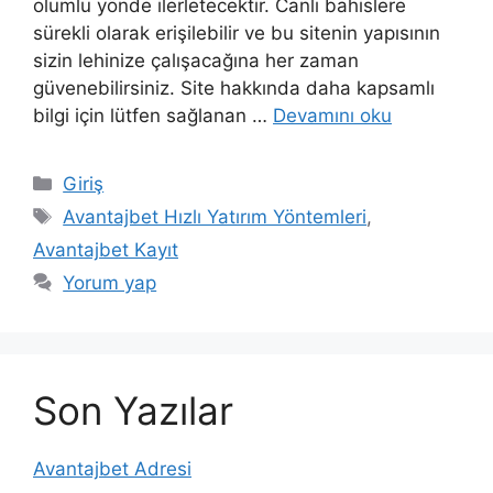
olumlu yönde ilerletecektir. Canlı bahislere
sürekli olarak erişilebilir ve bu sitenin yapısının
sizin lehinize çalışacağına her zaman
güvenebilirsiniz. Site hakkında daha kapsamlı
bilgi için lütfen sağlanan …
Devamını oku
Kategoriler
Giriş
Etiketler
Avantajbet Hızlı Yatırım Yöntemleri
,
Avantajbet Kayıt
Yorum yap
Son Yazılar
Avantajbet Adresi