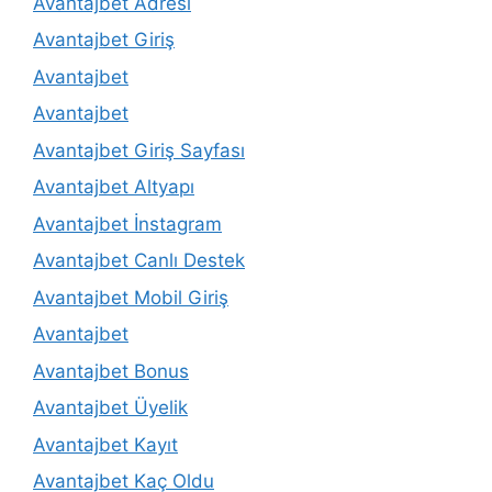
Avantajbet Adresi
Avantajbet Giriş
Avantajbet
Avantajbet
Avantajbet Giriş Sayfası
Avantajbet Altyapı
Avantajbet İnstagram
Avantajbet Canlı Destek
Avantajbet Mobil Giriş
Avantajbet
Avantajbet Bonus
Avantajbet Üyelik
Avantajbet Kayıt
Avantajbet Kaç Oldu