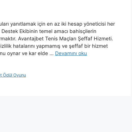
arı yanıtlamak için en az iki hesap yöneticisi her
Destek Ekibinin temel amacı bahisçilerin
ırmaktır. Avantajbet Tenis Maçları Şeffaf Hizmeti.
izlilik hatalarını yapmamış ve şeffaf bir hizmet
unu oynar ve kar elde …
Devamını oku
et Ödül Oyunu