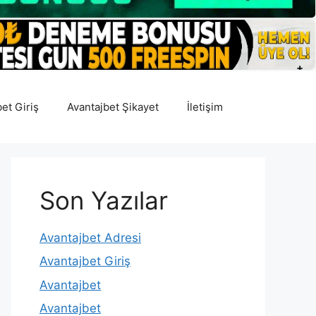
et Giriş
Avantajbet Şikayet
İletişim
Son Yazılar
Avantajbet Adresi
Avantajbet Giriş
Avantajbet
Avantajbet