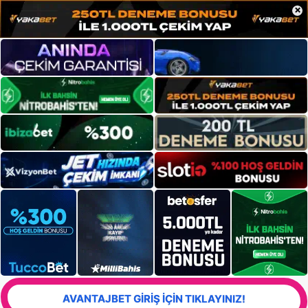
×
AVANTAJBET GİRİŞ İÇİN TIKLAYINIZ!