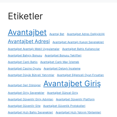
Etiketler
Avantajbet
Avantaj Bet
Avantajbet Adres Değişikliği
Avantajbet Adresi
Avantajbet Avantajlı Kupon Seçenekleri
Avantajbet Avantajlı Mobil Uygulamalar
Avantajbet Bahis Kullanıcılar
Avantajbet Bahşiş Bonusu
Avantajbet Bonusu Teklifleri
Avantajbet Canlı Bahis
Avantajbet Canlı Maç İzlemek
Avantajbet Casino Oyunu
Avantajbet Detaylı İnceleme
Avantajbet Düşük Bütçeli Yatırımlar
Avantajbet Eğlenceli Oyun Fırsatları
Avantajbet Giriş
Avantajbet Geri Dönüşler
Avantajbet Giriş Seçenekler
Avantajbet Güncel Giriş
Avantajbet Güvenilir Giriş Adımları
Avantajbet Güvenilir Platform
Avantajbet Güvenilir Site
Avantajbet Güvenlik Protokolleri
Avantajbet Hızlı Bahis Seçenekleri
Avantajbet Hızlı Yatırım Yöntemleri