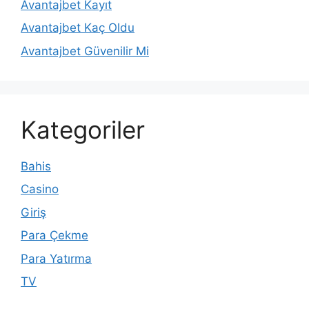
Avantajbet Kayıt
Avantajbet Kaç Oldu
Avantajbet Güvenilir Mi
Kategoriler
Bahis
Casino
Giriş
Para Çekme
Para Yatırma
TV