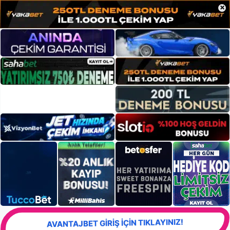
×
AVANTAJBET GİRİŞ İÇİN TIKLAYINIZ!