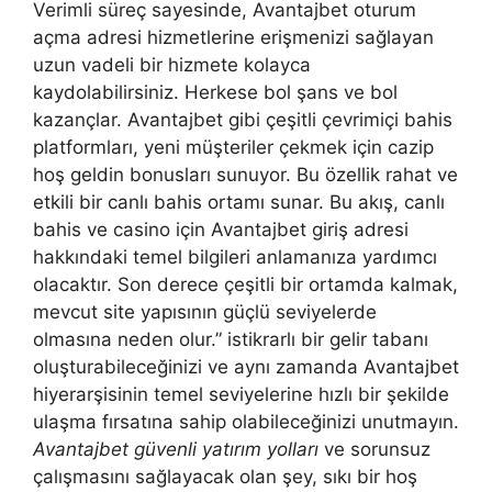
Verimli süreç sayesinde, Avantajbet oturum
açma adresi hizmetlerine erişmenizi sağlayan
uzun vadeli bir hizmete kolayca
kaydolabilirsiniz. Herkese bol şans ve bol
kazançlar. Avantajbet gibi çeşitli çevrimiçi bahis
platformları, yeni müşteriler çekmek için cazip
hoş geldin bonusları sunuyor. Bu özellik rahat ve
etkili bir canlı bahis ortamı sunar. Bu akış, canlı
bahis ve casino için Avantajbet giriş adresi
hakkındaki temel bilgileri anlamanıza yardımcı
olacaktır. Son derece çeşitli bir ortamda kalmak,
mevcut site yapısının güçlü seviyelerde
olmasına neden olur.” istikrarlı bir gelir tabanı
oluşturabileceğinizi ve aynı zamanda Avantajbet
hiyerarşisinin temel seviyelerine hızlı bir şekilde
ulaşma fırsatına sahip olabileceğinizi unutmayın.
Avantajbet güvenli yatırım yolları
ve sorunsuz
çalışmasını sağlayacak olan şey, sıkı bir hoş