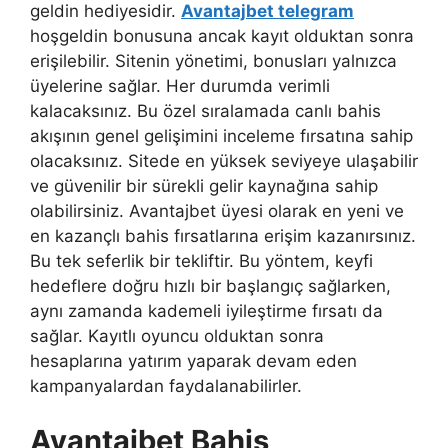
geldin hediyesidir.
Avantajbet telegram
hoşgeldin bonusuna ancak kayıt olduktan sonra
erişilebilir. Sitenin yönetimi, bonusları yalnızca
üyelerine sağlar. Her durumda verimli
kalacaksınız. Bu özel sıralamada canlı bahis
akışının genel gelişimini inceleme fırsatına sahip
olacaksınız. Sitede en yüksek seviyeye ulaşabilir
ve güvenilir bir sürekli gelir kaynağına sahip
olabilirsiniz. Avantajbet üyesi olarak en yeni ve
en kazançlı bahis fırsatlarına erişim kazanırsınız.
Bu tek seferlik bir tekliftir. Bu yöntem, keyfi
hedeflere doğru hızlı bir başlangıç ​​sağlarken,
aynı zamanda kademeli iyileştirme fırsatı da
sağlar. Kayıtlı oyuncu olduktan sonra
hesaplarına yatırım yaparak devam eden
kampanyalardan faydalanabilirler.
Avantajbet Bahis