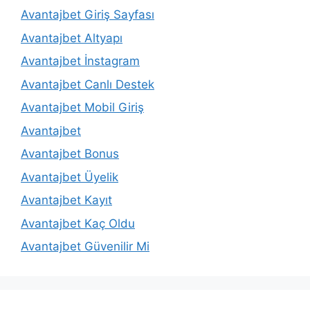
Avantajbet Giriş Sayfası
Avantajbet Altyapı
Avantajbet İnstagram
Avantajbet Canlı Destek
Avantajbet Mobil Giriş
Avantajbet
Avantajbet Bonus
Avantajbet Üyelik
Avantajbet Kayıt
Avantajbet Kaç Oldu
Avantajbet Güvenilir Mi