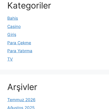
Kategoriler
Bahis
Casino
Giriş
Para Çekme
Para Yatırma
TV
Arşivler
Temmuz 2026
Ağustos 2025