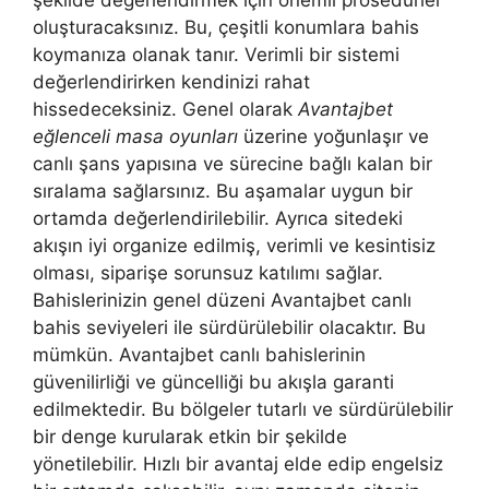
oluşturacaksınız. Bu, çeşitli konumlara bahis
koymanıza olanak tanır. Verimli bir sistemi
değerlendirirken kendinizi rahat
hissedeceksiniz. Genel olarak
Avantajbet
eğlenceli masa oyunları
üzerine yoğunlaşır ve
canlı şans yapısına ve sürecine bağlı kalan bir
sıralama sağlarsınız. Bu aşamalar uygun bir
ortamda değerlendirilebilir. Ayrıca sitedeki
akışın iyi organize edilmiş, verimli ve kesintisiz
olması, siparişe sorunsuz katılımı sağlar.
Bahislerinizin genel düzeni Avantajbet canlı
bahis seviyeleri ile sürdürülebilir olacaktır. Bu
mümkün. Avantajbet canlı bahislerinin
güvenilirliği ve güncelliği bu akışla garanti
edilmektedir. Bu bölgeler tutarlı ve sürdürülebilir
bir denge kurularak etkin bir şekilde
yönetilebilir. Hızlı bir avantaj elde edip engelsiz