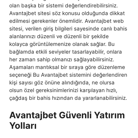
olan başka bir sistemi değerlendirebilirsiniz.
Avantajbet sitesi söz konusu olduğunda dikkat
edilmesi gerekenler önemlidir. Avantajbet web
sitesi, verilen giriş bilgileri sayesinde canlı bahis
alanlarınızı düzenli ve düzenli bir şekilde
kolayca görüntülemenize olanak sağlar. Bu
bağlamda etkili seviyeler tasarlayabilir, onlara
her zaman sahip olmanızı sağlayabilirsiniz.
Aşamaları mantıksal bir sıraya göre düzenleme
seçeneği Bu Avantajbet sistemini değerlendiren
kişi sayısı göz önüne alındığında, ne olursa
olsun özel gereksinimlerinizi karşılayan hızlı,
çağdaş bir bahis hızından da yararlanabilirsiniz.
Avantajbet Güvenli Yatırım
Yolları